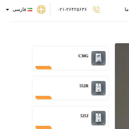
ما
۰۲۱-۲۶۴۲۵۶۳۶
فارسی
C30G
552R
525J