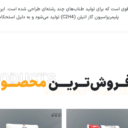
گرید اکستروژن قوی است که برای تولید طناب‌های چند رشته‌ای طراحی شده است. 
پلیمریزاسیون گاز اتیلن (C2H4) تولید می‌شود و به دلیل استحکام کششی بالا و فرآیندپذیری عالی شناخته می‌شود.
ODUCTS
فــروش‌تــریـــن
محصـــول
VISTAPOLY