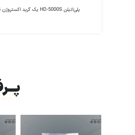
پلی‌اتیلن HD-5000S یک 
پــر‌
MER