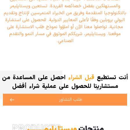
خصائصها الفريدة، لها تطبيقات واسعة في مختلف الصناعات وتلبي
احتياجات السوق المتنوعة. تستعين ویستاپلیمر بتقنيات متقدمة
وفريق من الخبراء ذوي الخبرة لإنتاج وتسويق منتجات البولي
إيثيلين وفقًا لأعلى المعايير الدولية. للحصول على استشارة مجانية،
تواصلوا معنا الآن أو املؤوا نموذج طلب الاستشارة على موقعنا.
ویستاپلیمر، شريككم الموثوق في مسار النمو والتقدم الصناعي.
أنت تستطيع
قبل الشراء
احصل على المساعدة من
مستشارينا للحصول على عملية شراء أفضل
طلب التشاور
PRODUCTS
منتجات
ویستا بلیمـــــــر