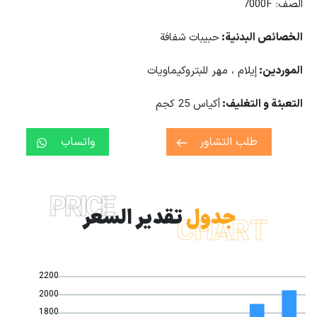
الصف: 7000F
الخصائص البدنية
:
حبيبات شفافة
الموردين
:
إيلام ، مهر للبتروكيماويات
التعبئة و التغليف
:
أكياس 25 كجم
طلب التشاور
واتساب
PRICE
جدول
تقدير السعر
CHART
2200
2000
1800