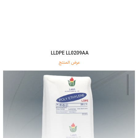
LLDPE LL0209AA
عرض المنتج