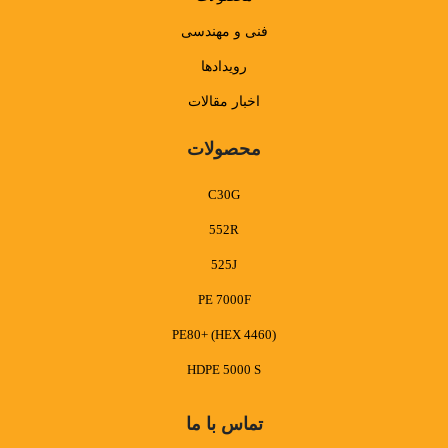
فنی و مهندسی
رویدادها
اخبار مقالات
محصولات
C30G
552R
525J
PE 7000F
PE80+ (HEX 4460)
HDPE 5000 S
تماس با ما