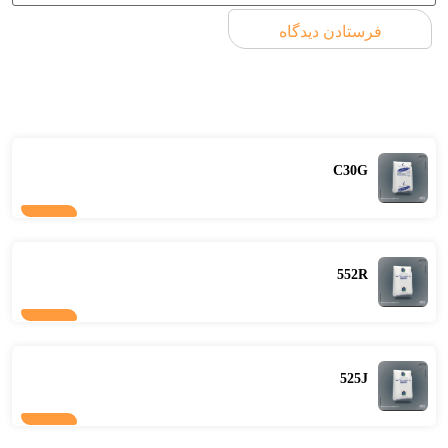
C30G
552R
525J