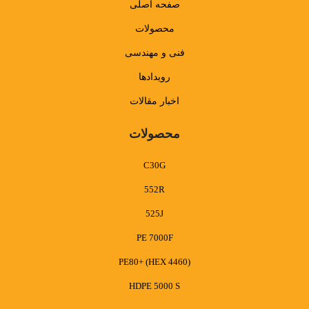
صفحه اصلی
محصولات
فنی و مهندسی
رویدادها
اخبار مقالات
محصولات
C30G
552R
525J
PE 7000F
PE80+ (HEX 4460)
HDPE 5000 S