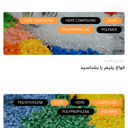
LDPE COMPOUND
HDPE COMPOUND
HDPE
POLYPROPYLENE
POLYMER
2024/01/23
انواع پلیمر را بشناسید
POLYETHYLENE
LDPE
HDPE
COMPOUND
POLYPROPYLENE
POLYMER