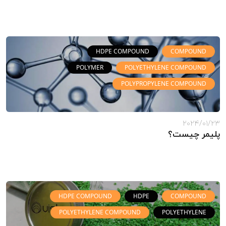
HDPE COMPOUND
COMPOUND
POLYMER
POLYETHYLENE COMPOUND
POLYPROPYLENE COMPOUND
2024/01/23
پلیمر چیست؟
HDPE COMPOUND
HDPE
COMPOUND
POLYETHYLENE COMPOUND
POLYETHYLENE