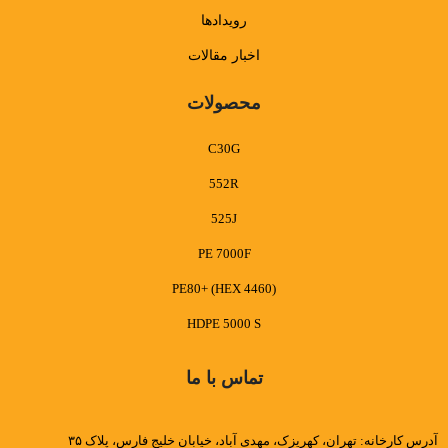
رویدادها
اخبار مقالات
محصولات
C30G
552R
525J
PE 7000F
PE80+ (HEX 4460)
HDPE 5000 S
تماس با ما
آدرس کارخانه: تهران، کهریزک، مهدی آباد، خیابان خلیج فارس، پلاک ۳۵