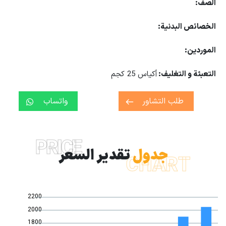
الصف
:
الخصائص البدنية
:
الموردين
:
التعبئة و التغليف:
أكياس 25 كجم
طلب التشاور
واتساب
PRICE
جدول
تقدير السعر
CHART
2200
2000
1800