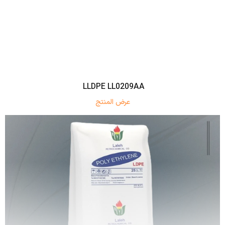
LLDPE LL0209AA
عرض المنتج