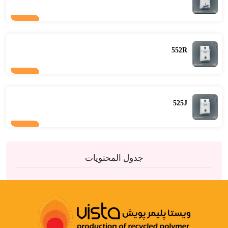
552R
525J
جدول المحتويات