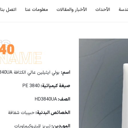
دسة
الأحداث
الأخبار والمقالات
معلومات عنا
اتصل بنا
TS
840
NAME
اسم:
بولي ايثيلين عالي الكثافة HDPE HD3840UA
صيغة كيميائية
:
PE 3840
الصف
:
HD3840UA
الخصائص البدنية:
حبيبات شفافة
الموردين:
تبريز للبتروكيماويات