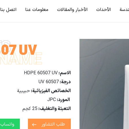
دسة
الأحداث
الأخبار والمقالات
معلومات عنا
اتصل بنا
TS
07 UV
NAME
الاسم
:
HDPE 60507 UV
درجة
:
60507 UV
الخصائص الفيزيائية
:
حبيبية
المورد
:
JPC
التعبئة والتغليف
:
25 كجم
طلب التشاور
واتساب