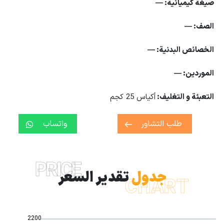
صيغة كيميائية
: —
الصف
: —
الخصائص البدنية
: —
الموردين
: —
التعبئة و التغليف:
أكياس 25 كجم
طلب التشاور
واتساب
PRICE
جدول
تقدير السعر
CHART
2200