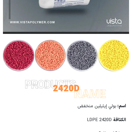
PRODUCTS
2420D
NAME
اسم:
بولي إيثيلين منخفض
الكثافة
LDPE 2420D